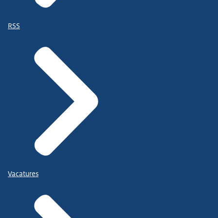
RSS
Vacatures