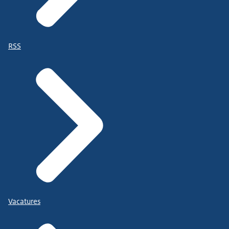
RSS
Vacatures