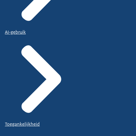
AI-gebruik
Toegankelijkheid