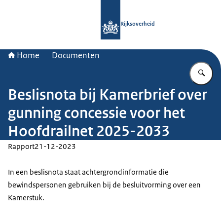
Naar de homepage van Rijksoverheid
Rijksoverheid
Home
Documenten
Vu
Beslisnota bij Kamerbrief over
gunning concessie voor het
Hoofdrailnet 2025-2033
Rapport
21-12-2023
In een beslisnota staat achtergrondinformatie die
bewindspersonen gebruiken bij de besluitvorming over een
Kamerstuk.