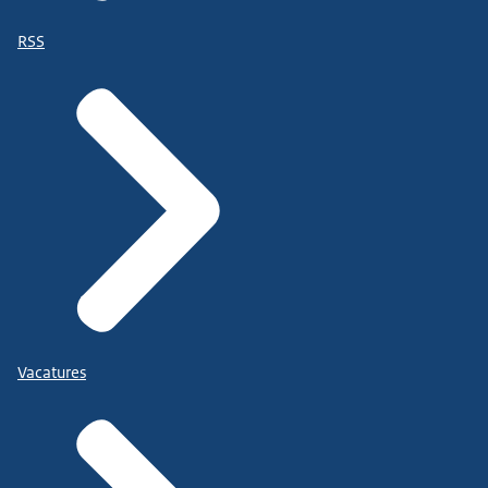
RSS
Vacatures