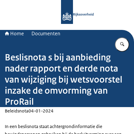
Naar de homepage van Rijksoverheid
Rijksoverheid
Home
Documenten
Vu
Beslisnota s bij aanbieding
nader rapport en derde nota
van wijziging bij wetsvoorstel
inzake de omvorming van
ProRail
Beleidsnota
04-01-2024
In een beslisnota staat achtergrondinformatie die