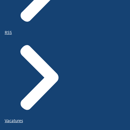
RSS
Vacatures