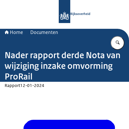
Naar de homepage van Rijksoverheid
Rijksoverheid
Home
Documenten
Vu
Nader rapport derde Nota van
wijziging inzake omvorming
ProRail
Rapport
12-01-2024