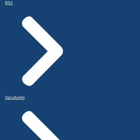
RSS
Vacatures