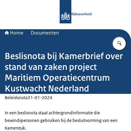
Naar de homepage van Rijksoverheid
Rijksoverheid
Home
Documenten
Vu
Beslisnota bij Kamerbrief over
stand van zaken project
Maritiem Operatiecentrum
Kustwacht Nederland
Beleidsnota
31-01-2024
In een beslisnota staat achtergrondinformatie die
bewindspersonen gebruiken bij de besluitvorming van een
Kamerstuk.