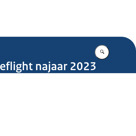
.nl
Vul in wat u z
flight najaar 2023