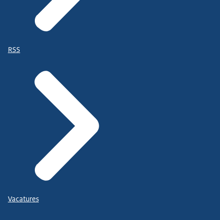
RSS
Vacatures