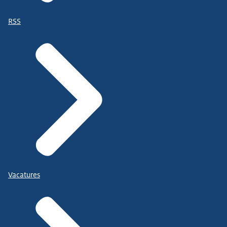
RSS
Vacatures