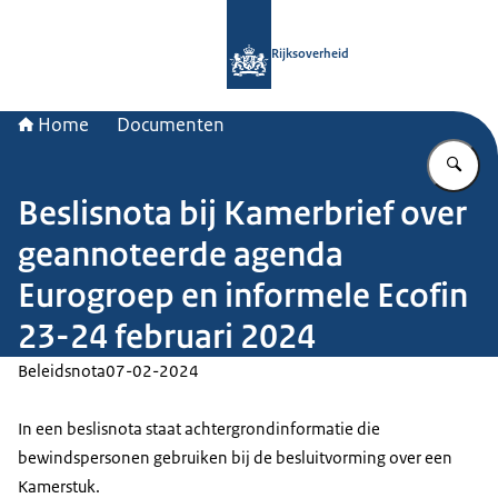
Naar de homepage van Rijksoverheid
Rijksoverheid
Home
Documenten
Vu
Beslisnota bij Kamerbrief over
geannoteerde agenda
Eurogroep en informele Ecofin
23-24 februari 2024
Beleidsnota
07-02-2024
In een beslisnota staat achtergrondinformatie die
bewindspersonen gebruiken bij de besluitvorming over een
Kamerstuk.