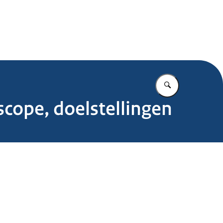
.nl
Vul in wat u z
cope, doelstellingen