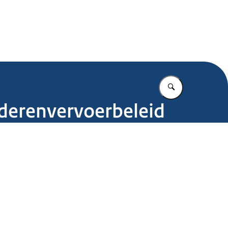
.nl
Vul in wat u z
derenvervoerbeleid