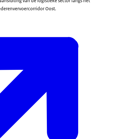
nsluiting van de logistieke sector langs het
derenvervoercorridor Oost.