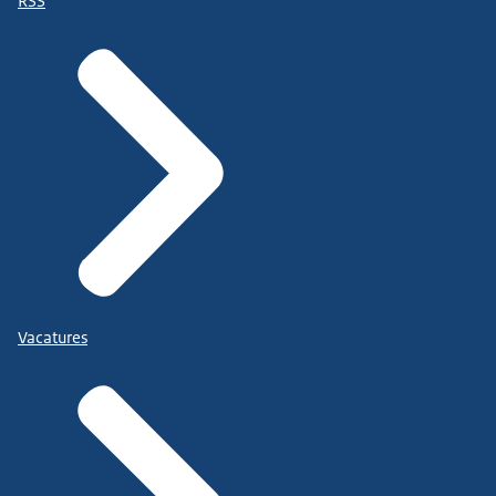
RSS
Vacatures