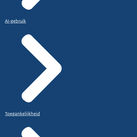
AI-gebruik
Toegankelijkheid