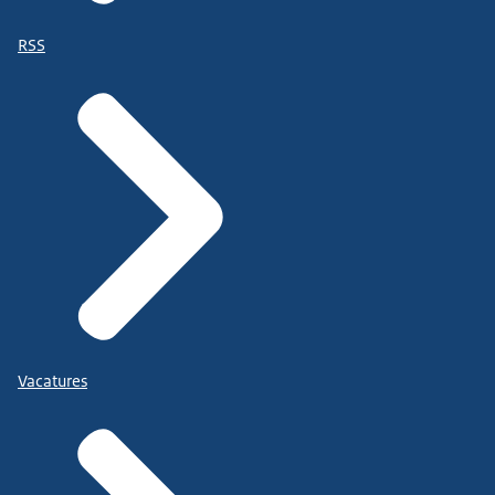
RSS
Vacatures