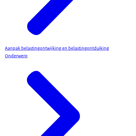
Aanpak belastingontwijking en belastingontduiking
Onderwerp