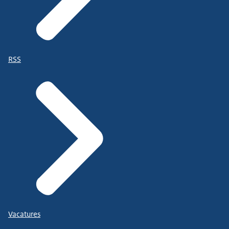
RSS
Vacatures