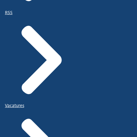
RSS
Vacatures