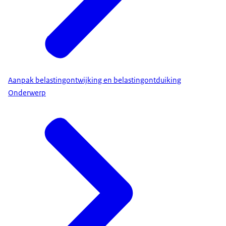
Aanpak belastingontwijking en belastingontduiking
Onderwerp