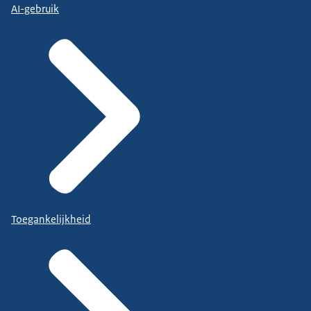
AI-gebruik
Toegankelijkheid