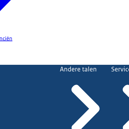
anciën
Andere talen
Servic