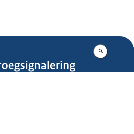
.nl
Vul in wat u z
roegsignalering