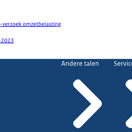
o-verzoek omzetbelasting
-2023
Andere talen
Servic