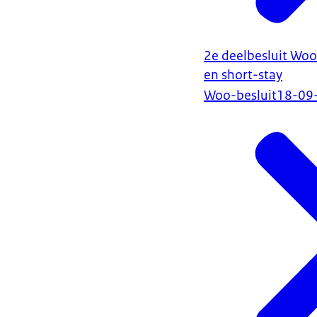
2e deelbesluit Wo
en short-stay
Woo-besluit
18-09