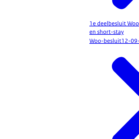
1e deelbesluit Wo
en short-stay
Woo-besluit
12-09