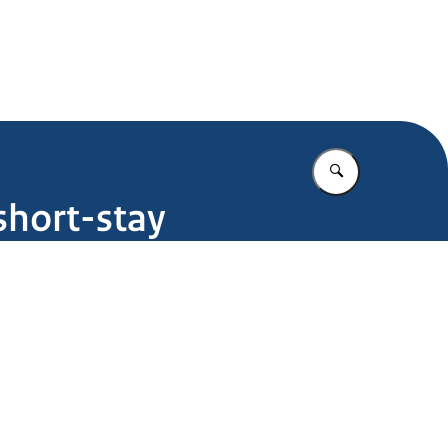
.nl
Vul in wat u z
short-stay