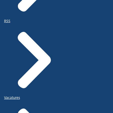
RSS
Vacatures