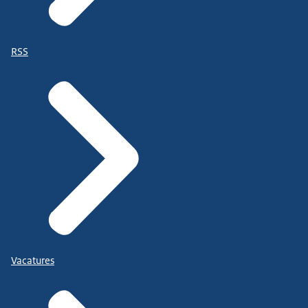
RSS
Vacatures