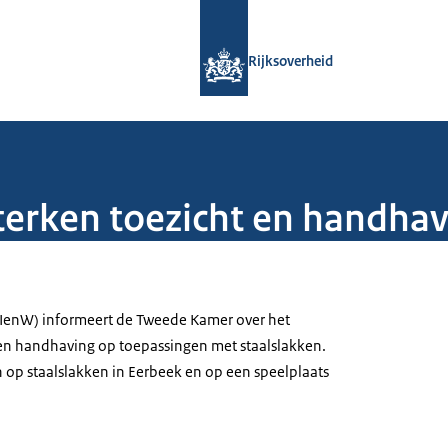
Naar de homepage van Rijksoverheid
Rijksoverheid
terken toezicht en handhav
 (IenW) informeert de Tweede Kamer over het
 en handhaving op toepassingen met staalslakken.
 in op staalslakken in Eerbeek en op een speelplaats