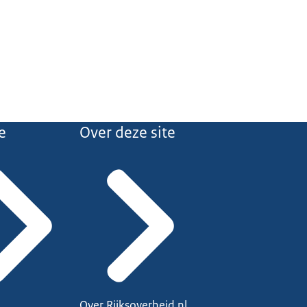
e
Over deze site
Over Rijksoverheid.nl