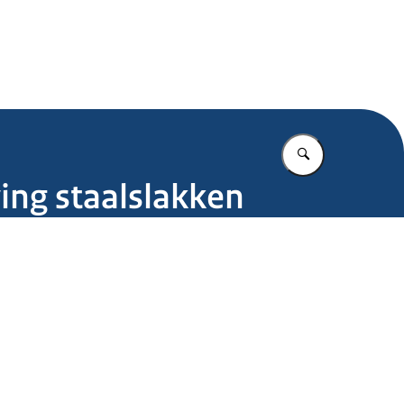
.nl
Vul in wat u z
ing staalslakken