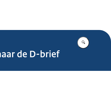
.nl
Vul in wat u z
aar de D-brief