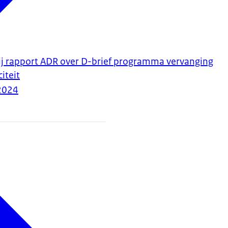
ij rapport ADR over D-brief programma vervanging
iteit
2024