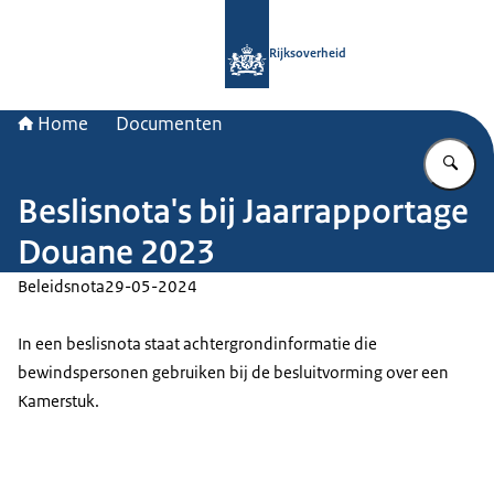
Naar de homepage van Rijksoverheid
Rijksoverheid
Home
Documenten
Vu
Beslisnota's bij Jaarrapportage
Douane 2023
Beleidsnota
29-05-2024
In een beslisnota staat achtergrondinformatie die
bewindspersonen gebruiken bij de besluitvorming over een
Kamerstuk.