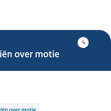
.nl
Vul in wat u z
iën over motie
ciën over motie