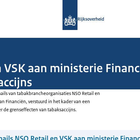
Naar de homepage van Rijksoverheid
Rijksoverheid
n VSK aan ministerie Financ
accijns
-mails van tabakbrancheorganisaties NSO
Retail
en
an Financiën, verstuurd in het kader van een
 de grenseffecten van tabaksaccijns.
ails NSO Retail en VSK aan ministerie Finan