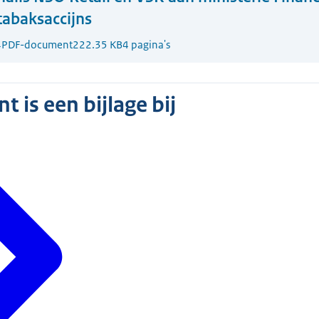
tabaksaccijns
4
PDF-document
222.35 KB
4 pagina's
 is een bijlage bij