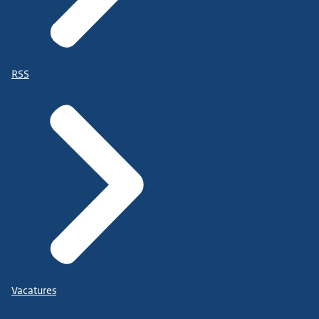
RSS
Vacatures