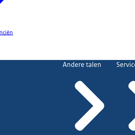
anciën
Andere talen
Servic