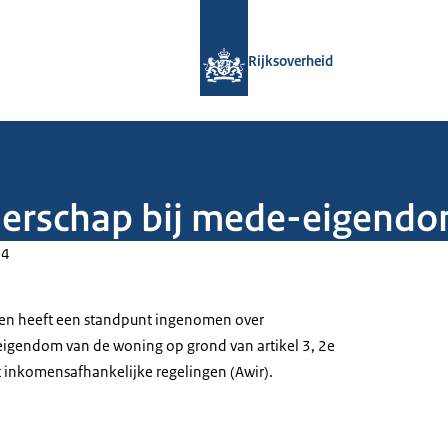
Naar de homepage van Rijksoverheid
Rijksoverheid
nerschap bij mede-eigend
24
en heeft een standpunt ingenomen over
eigendom van de woning op grond van artikel 3, 2e
 inkomensafhankelijke regelingen (Awir).