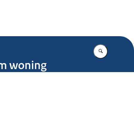
.nl
Vul in wat u z
om woning