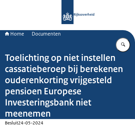
Naar de homepage van Rijksoverheid
Rijksoverheid
Home
Documenten
Vu
Toelichting op niet instellen
cassatieberoep bij berekenen
ouderenkorting vrijgesteld
pensioen Europese
Investeringsbank niet
meenemen
Besluit
24-05-2024