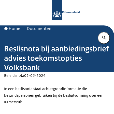
Naar de homepage van Rijksoverheid
Rijksoverheid
Home
Documenten
Vu
Beslisnota bij aanbiedingsbrief
advies toekomstopties
Volksbank
Beleidsnota
05-06-2024
In een beslisnota staat achtergrondinformatie die
bewindspersonen gebruiken bij de besluitvorming over een
Kamerstuk.