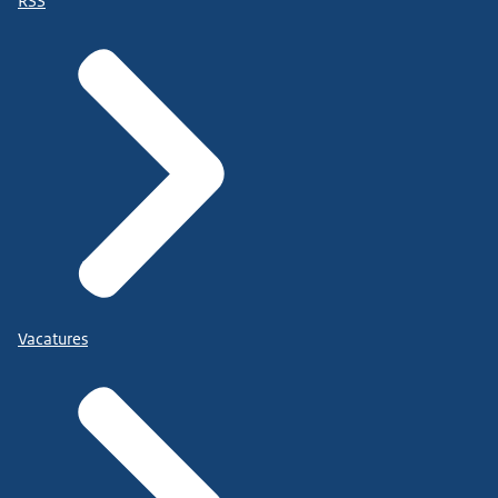
RSS
Vacatures