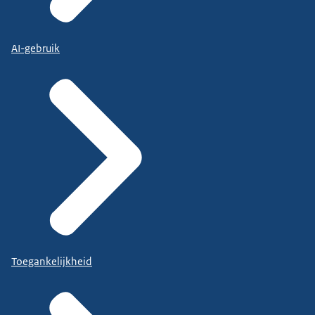
AI-gebruik
Toegankelijkheid