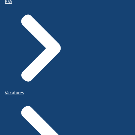
RSS
Vacatures