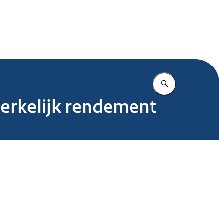
.nl
Vul in wat u z
erkelijk rendement