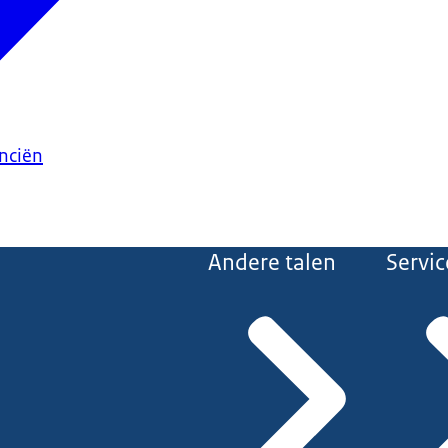
anciën
Andere talen
Servic