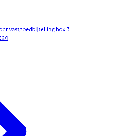
or vastgoedbijtelling box 3
024