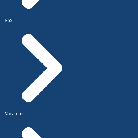
RSS
Vacatures