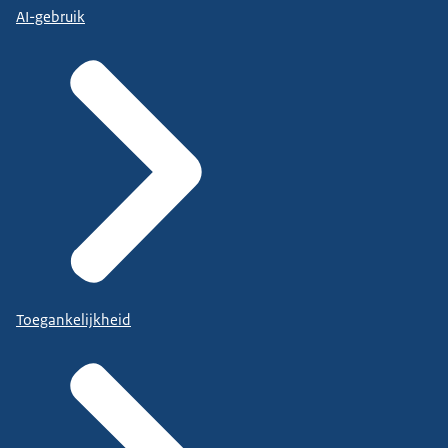
AI-gebruik
Toegankelijkheid