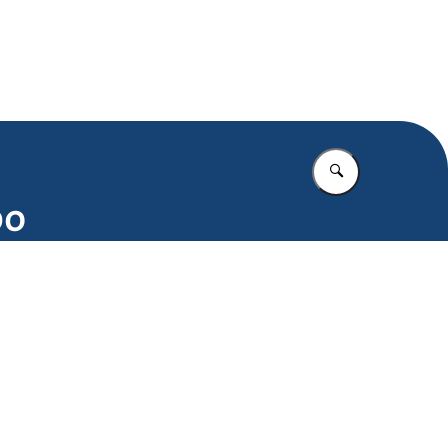
.nl
Vul in wat u z
bo