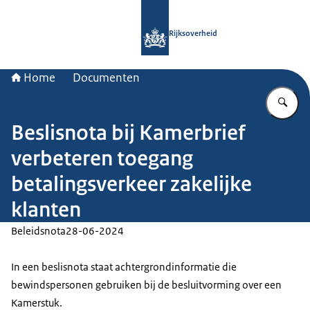
Naar de homepage van Rijksoverheid
Rijksoverheid
Home
Documenten
Vu
Beslisnota bij Kamerbrief
verbeteren toegang
betalingsverkeer zakelijke
klanten
Beleidsnota
28-06-2024
In een beslisnota staat achtergrondinformatie die
bewindspersonen gebruiken bij de besluitvorming over een
Kamerstuk.