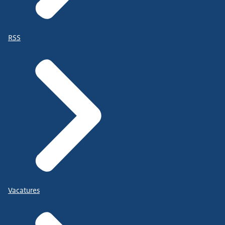
RSS
Vacatures