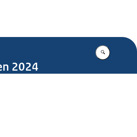
.nl
Vul in wat u z
en 2024