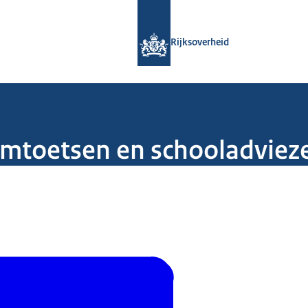
Naar de homepage van Rijksoverheid
Rijksoverheid
omtoetsen en schooladviez