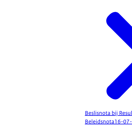
Beslisnota bij Res
Beleidsnota
16-07