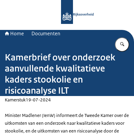
Naar de homepage van Rijksoverheid
Rijksoverheid
Home
Documenten
Vu
Kamerbrief over onderzoek
aanvullende kwalitatieve
kaders stookolie en
risicoanalyse ILT
Kamerstuk
19-07-2024
Minister Madlener (IenW) informeert de Tweede Kamer over de
uitkomsten van een onderzoek naar kwalitatieve kaders voor
stookolie, en de uitkomsten van een risicoanalyse door de