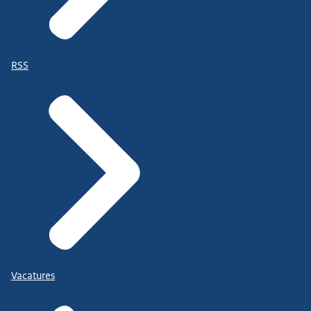
RSS
Vacatures