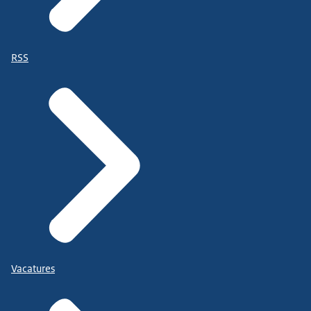
RSS
Vacatures