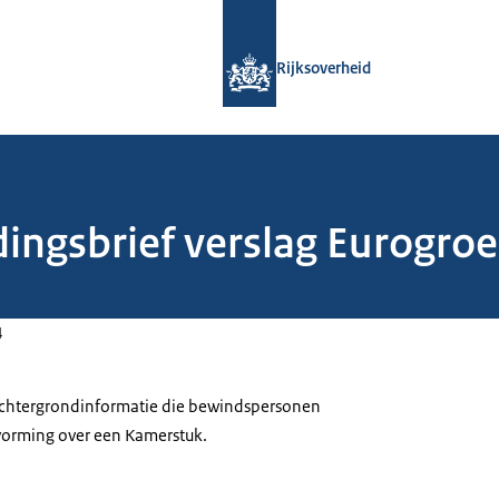
Naar de homepage van Rijksoverheid
Rijksoverheid
dingsbrief verslag Eurogro
4
 achtergrondinformatie die bewindspersonen
tvorming over een Kamerstuk.