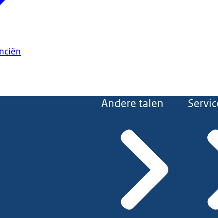
anciën
Andere talen
Servic