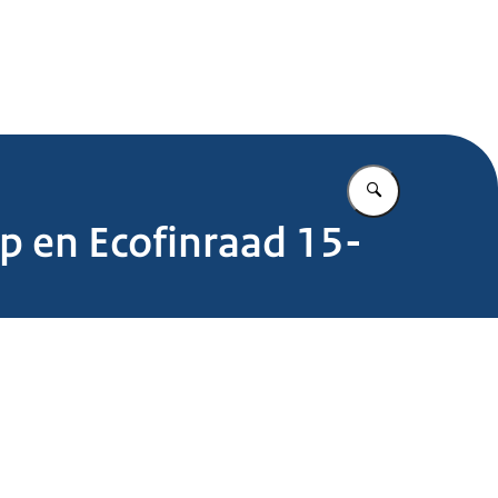
.nl
Vul in wat u z
ep en Ecofinraad 15-