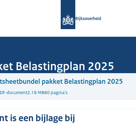
Naar de homepage van Rijksoverheid
Rijksoverheid
et Belastingplan 2025
tsheetbundel pakket Belastingplan 2025
DF-document
2.18 MB
80 pagina's
 is een bijlage bij