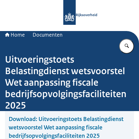
Naar de homepage van Rijksoverheid
Rijksoverheid
Home
Documenten
Vu
Uitvoeringstoets
Belastingdienst wetsvoorstel
Wet aanpassing fiscale
bedrijfsopvolgingsfaciliteiten
2025
Download:
Uitvoeringstoets Belastingdienst
wetsvoorstel Wet aanpassing fiscale
bedrijfsopvolgingsfaciliteiten 2025