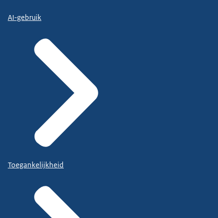
AI-gebruik
Toegankelijkheid