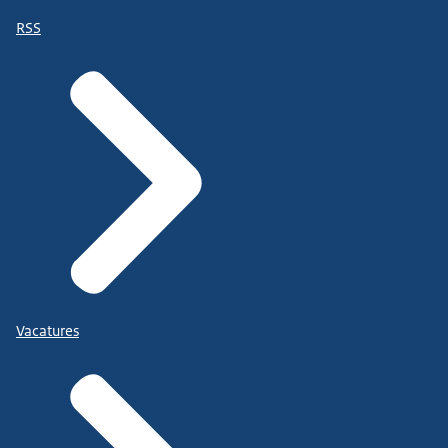
RSS
Vacatures