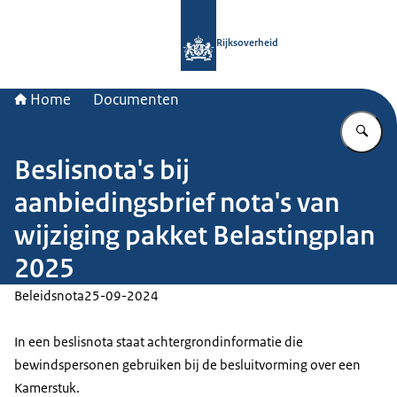
Naar de homepage van Rijksoverheid
Rijksoverheid
Home
Documenten
Vu
Beslisnota's bij
aanbiedingsbrief nota's van
wijziging pakket Belastingplan
2025
Beleidsnota
25-09-2024
In een beslisnota staat achtergrondinformatie die
bewindspersonen gebruiken bij de besluitvorming over een
Kamerstuk.