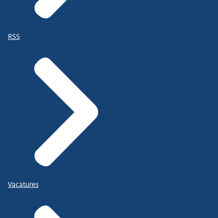
RSS
Vacatures