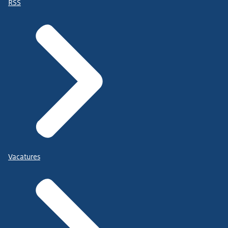
RSS
Vacatures