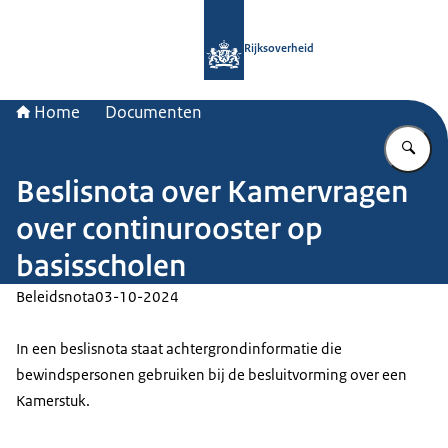
Naar de homepage van Rijksoverheid
Rijksoverheid
Home
Documenten
Vu
Beslisnota over Kamervragen
over continurooster op
basisscholen
Beleidsnota
03-10-2024
In een beslisnota staat achtergrondinformatie die
bewindspersonen gebruiken bij de besluitvorming over een
Kamerstuk.