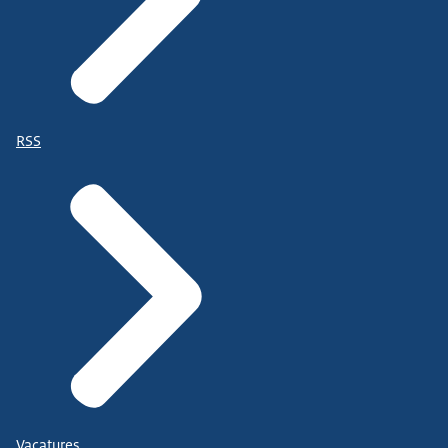
RSS
Vacatures