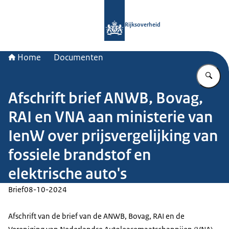
Naar de homepage van Rijksoverheid
Rijksoverheid
Home
Documenten
Vu
Afschrift brief ANWB, Bovag,
RAI en VNA aan ministerie van
IenW over prijsvergelijking van
fossiele brandstof en
elektrische auto's
Brief
08-10-2024
Afschrift van de brief van de ANWB, Bovag, RAI en de