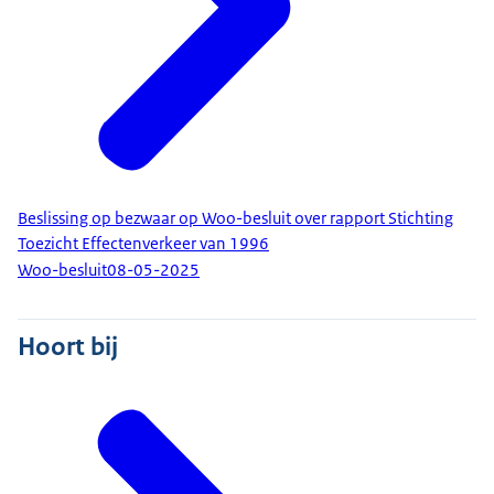
Beslissing op bezwaar op Woo-besluit over rapport Stichting
Toezicht Effectenverkeer van 1996
Woo-besluit
08-05-2025
Hoort bij