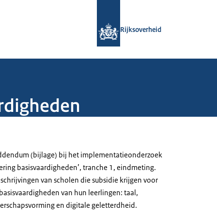
Naar de homepage van Rijksoverheid
Rijksoverheid
rdigheden
addendum (bijlage) bij het implementatieonderzoek
tering basisvaardigheden’, tranche 1, eindmeting.
schrijvingen van scholen die subsidie krijgen voor
basisvaardigheden van hun leerlingen: taal,
rschapsvorming en digitale geletterdheid.