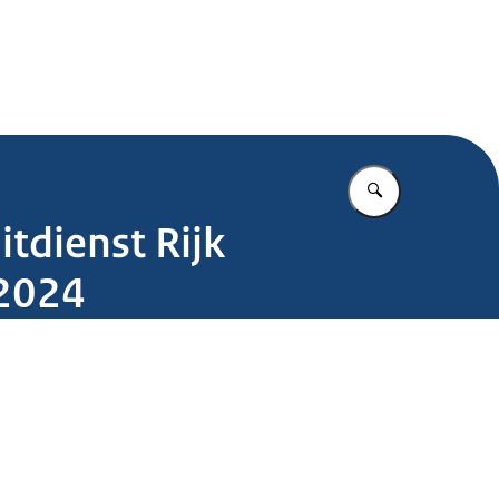
.nl
Vul in wat u z
tdienst Rijk
 2024