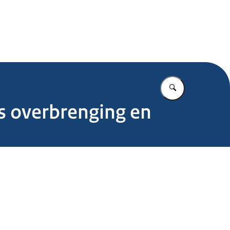
.nl
Vul in wat u z
s overbrenging en