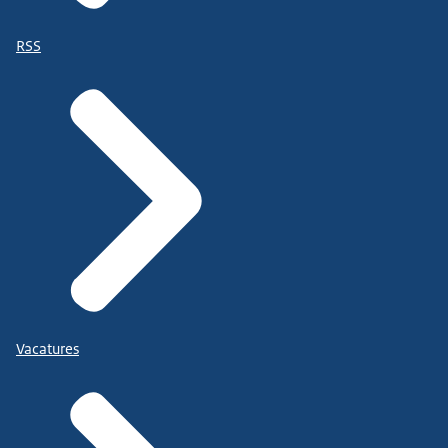
RSS
Vacatures