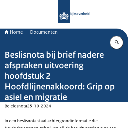
Naar de homepage van Rijksoverheid
Rijksoverheid
Home
Documenten
Vu
Beslisnota bij brief nadere
afspraken uitvoering
hoofdstuk 2
Hoofdlijnenakkoord: Grip op
asiel en migratie
Beleidsnota
25-10-2024
In een beslisnota staat achtergrondinformatie die